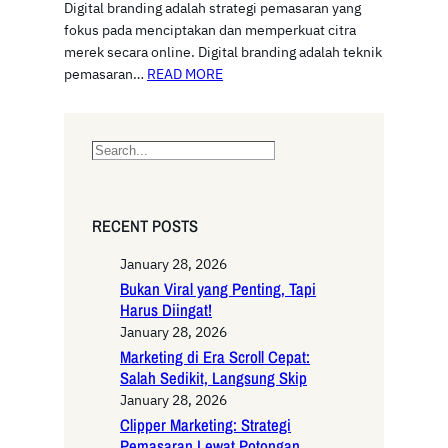
Digital branding adalah strategi pemasaran yang
fokus pada menciptakan dan memperkuat citra
merek secara online. Digital branding adalah teknik
pemasaran…
READ MORE
S
e
a
r
RECENT POSTS
c
h
January 28, 2026
Bukan Viral yang Penting, Tapi
Harus Diingat!
January 28, 2026
Marketing di Era Scroll Cepat:
Salah Sedikit, Langsung Skip
January 28, 2026
Clipper Marketing: Strategi
Pemasaran Lewat Potongan