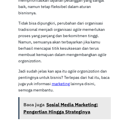
memprioritaskan layanan pelanggan yang sangat
baik, namun tetap fleksibel dalam aturan
bisnisnya.
Tidak bisa dipungkiri, perubahan dari organisasi
tradisional menjadi organisasi
agile
memerlukan
proses yang panjang dan berkomitmen tinggi.
Namun, semuanya akan terbayarkan jika kamu
berhasil mencapai titik kesuksesan dan terus
membuat kemajuan dalam mengembangkan
agile
organization
.
Jadi sudah jelas kan apa itu
agile organization
dan
pentingnya untuk bisnis? Terlepas dari hal itu, baca
juga yuk informasi
marketing
lainnya disini,
semoga membantu.
Baca juga
Sosial Media Marketing:
Pengertian Hingga Strateginya