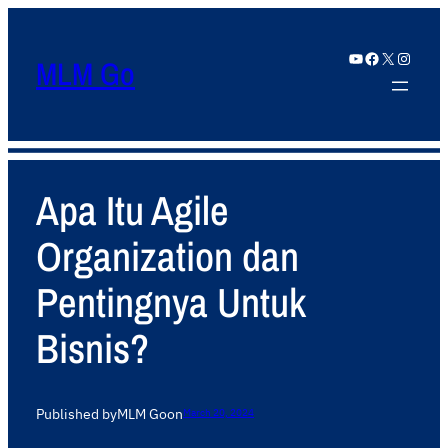
YouTube
Facebook
X
Instagram
MLM Go
Apa Itu Agile
Organization dan
Pentingnya Untuk
Bisnis?
Published by
MLM Go
on
March 20, 2024