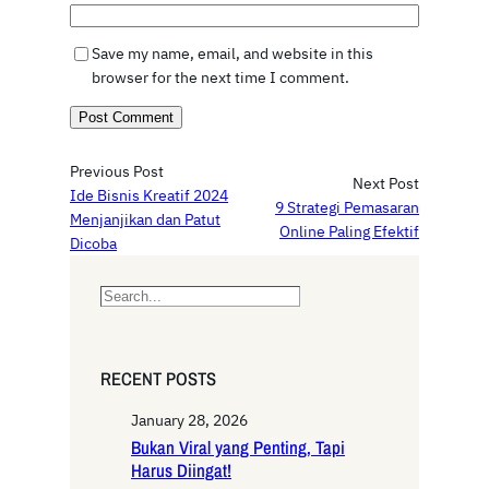
Save my name, email, and website in this
browser for the next time I comment.
Previous Post
Next Post
Ide Bisnis Kreatif 2024
9 Strategi Pemasaran
Menjanjikan dan Patut
Online Paling Efektif
Dicoba
S
e
a
r
RECENT POSTS
c
h
January 28, 2026
Bukan Viral yang Penting, Tapi
Harus Diingat!