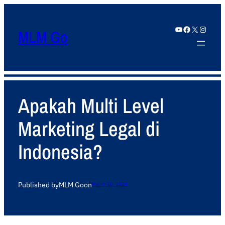
YouTube
Facebook
X
Instagram
MLM Go
Apakah Multi Level
Marketing Legal di
Indonesia?
Published by
MLM Go
on
March 20, 2024