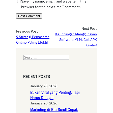
Save my name, email, and website in this
browser for the next time I comment.
Next Post
Previous Post
Keuntungan Menggunakan
9 Strategi Pemasaran
Software MLM: Cek APK
Online Paling Efektif
Gratis!
S
e
a
r
RECENT POSTS
c
h
January 28, 2026
Bukan Viral yang Penting, Tapi
Harus Diingat!
January 28, 2026
Marketing di Era Scroll Cepat: