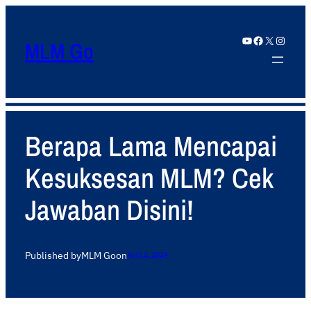
YouTube
Facebook
X
Instagram
MLM Go
Berapa Lama Mencapai
Kesuksesan MLM? Cek
Jawaban Disini!
Published by
MLM Go
on
April 2, 2024