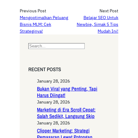
Previous Post
Next Post
Mengoptimalkan Peluang
Belajar SEO Untuk
Bisnis MLM: Cek
Newbie, Simak 5 Tips
Strateginya!
Mudah Ini!
S
e
a
r
RECENT POSTS
c
h
January 28, 2026
Bukan Viral yang Penting, Tapi
Harus Diingat!
January 28, 2026
Marketing di Era Scroll Cepat:
Salah Sedikit, Langsung Skip
January 28, 2026
Clipper Marketing: Strategi
Pemasaran Lewat Potongan