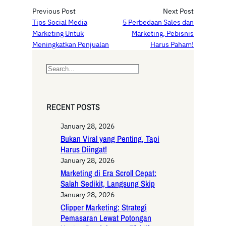
Previous Post
Next Post
Tips Social Media
5 Perbedaan Sales dan
Marketing Untuk
Marketing, Pebisnis
Meningkatkan Penjualan
Harus Paham!
S
e
a
r
RECENT POSTS
c
h
January 28, 2026
Bukan Viral yang Penting, Tapi
Harus Diingat!
January 28, 2026
Marketing di Era Scroll Cepat:
Salah Sedikit, Langsung Skip
January 28, 2026
Clipper Marketing: Strategi
Pemasaran Lewat Potongan