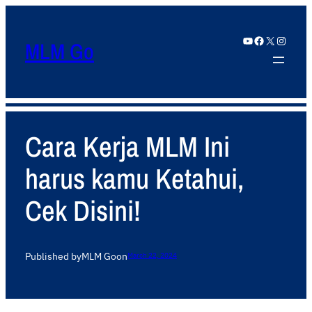
YouTube
Facebook
X
Instagram
MLM Go
Cara Kerja MLM Ini
harus kamu Ketahui,
Cek Disini!
Published by
MLM Go
on
March 22, 2024