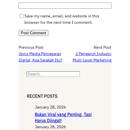
Save my name, email, and website in this
browser for the next time I comment.
Previous Post
Next Post
Jenis Media Pemasaran
2 Pengaruh Industri
Digital, Apa Sajakah Itu?
Multi Level Marketing
S
e
a
r
RECENT POSTS
c
h
January 28, 2026
Bukan Viral yang Penting, Tapi
Harus Diingat!
January 28, 2026