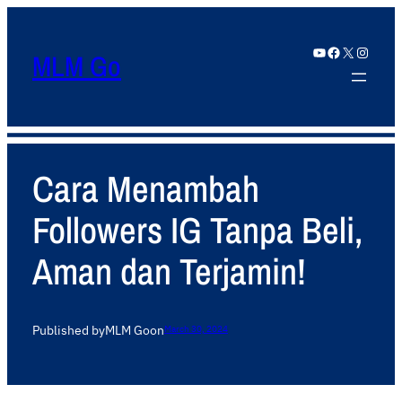
YouTube
Facebook
X
Instagram
MLM Go
Cara Menambah
Followers IG Tanpa Beli,
Aman dan Terjamin!
Published by
MLM Go
on
March 30, 2024