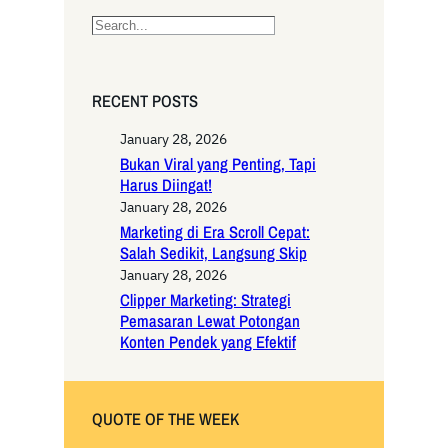
S
e
a
r
RECENT POSTS
c
h
January 28, 2026
Bukan Viral yang Penting, Tapi
Harus Diingat!
January 28, 2026
Marketing di Era Scroll Cepat:
Salah Sedikit, Langsung Skip
January 28, 2026
Clipper Marketing: Strategi
Pemasaran Lewat Potongan
Konten Pendek yang Efektif
QUOTE OF THE WEEK