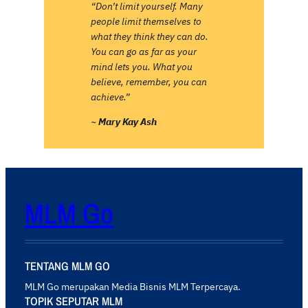
“Don’t limit yourself. Many
people limit themselves to
what they think they can do.
You can go as far as your
mind lets you. What you
believe, remember, you can
achieve.”
~
Mary Kay Ash
MLM Go
TENTANG MLM GO
MLM Go merupakan Media Bisnis MLM Terpercaya.
TOPIK SEPUTAR MLM