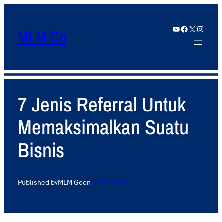
YouTube
Facebook
X
Instagram
MLM Go
7 Jenis Referral Untuk
Memaksimalkan Suatu
Bisnis
Published by
MLM Go
on
March 25, 2024