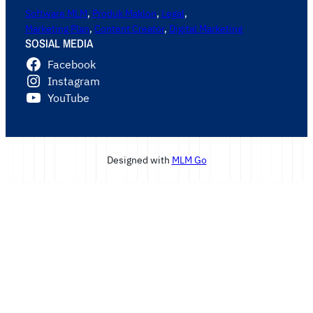
Software MLM
,
Produk Maklon
,
Legal
,
Marketing Plan
,
Content Creator
,
Digital Marketing
SOSIAL MEDIA
Facebook
Instagram
YouTube
Designed with
MLM Go