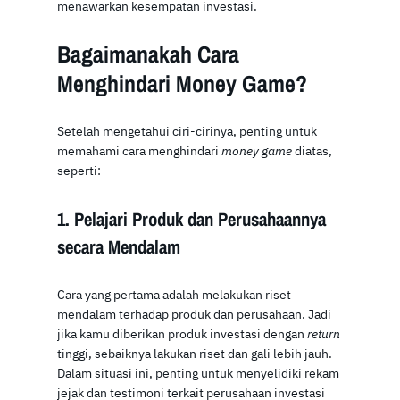
menawarkan kesempatan investasi.
Bagaimanakah Cara
Menghindari Money Game?
Setelah mengetahui ciri-cirinya, penting untuk
memahami cara menghindari
money game
diatas,
seperti:
1. Pelajari Produk dan Perusahaannya
secara Mendalam
Cara yang pertama adalah melakukan riset
mendalam terhadap produk dan perusahaan. Jadi
jika kamu diberikan produk investasi dengan
return
tinggi, sebaiknya lakukan riset dan gali lebih jauh.
Dalam situasi ini, penting untuk menyelidiki rekam
jejak dan testimoni terkait perusahaan investasi