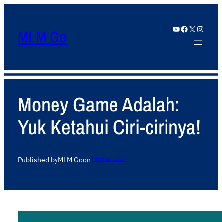
YouTube
Facebook
X
Instagram
MLM Go
Money Game Adalah:
Yuk Ketahui Ciri-cirinya!
Published by
MLM Go
on
March 16, 2024