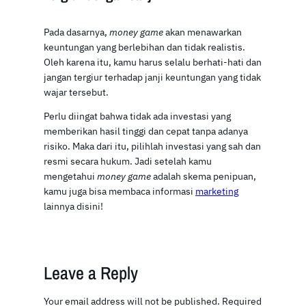
Pada dasarnya,
money game
akan menawarkan
keuntungan yang berlebihan dan tidak realistis.
Oleh karena itu, kamu harus selalu berhati-hati dan
jangan tergiur terhadap janji keuntungan yang tidak
wajar tersebut.
Perlu diingat bahwa tidak ada investasi yang
memberikan hasil tinggi dan cepat tanpa adanya
risiko. Maka dari itu, pilihlah investasi yang sah dan
resmi secara hukum. Jadi setelah kamu
mengetahui
money game
adalah skema penipuan,
kamu juga bisa membaca informasi
marketing
lainnya disini!
Leave a Reply
Your email address will not be published.
Required