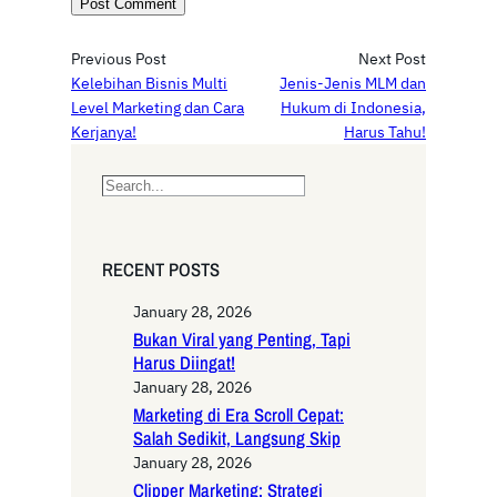
Previous Post
Next Post
Kelebihan Bisnis Multi
Jenis-Jenis MLM dan
Level Marketing dan Cara
Hukum di Indonesia,
Kerjanya!
Harus Tahu!
S
e
a
r
RECENT POSTS
c
h
January 28, 2026
Bukan Viral yang Penting, Tapi
Harus Diingat!
January 28, 2026
Marketing di Era Scroll Cepat:
Salah Sedikit, Langsung Skip
January 28, 2026
Clipper Marketing: Strategi