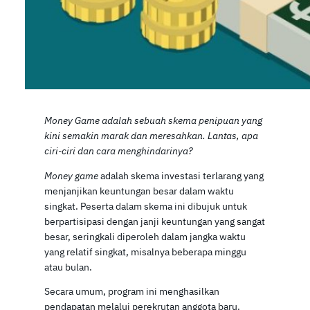
Money Game adalah sebuah skema penipuan yang
kini semakin marak dan meresahkan. Lantas, apa
ciri-ciri dan cara menghindarinya?
Money game
adalah skema investasi terlarang yang
menjanjikan keuntungan besar dalam waktu
singkat. Peserta dalam skema ini dibujuk untuk
berpartisipasi dengan janji keuntungan yang sangat
besar, seringkali diperoleh dalam jangka waktu
yang relatif singkat, misalnya beberapa minggu
atau bulan.
Secara umum, program ini menghasilkan
pendapatan melalui perekrutan anggota baru.